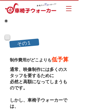
映像制作サービス
その１
低予算
制作費用がどこよりも
通常、映像制作には多くのス
タッフを
要するために
必然と高額
になってしまうも
のです
。
しかし、車椅子ウォーカーで
は、