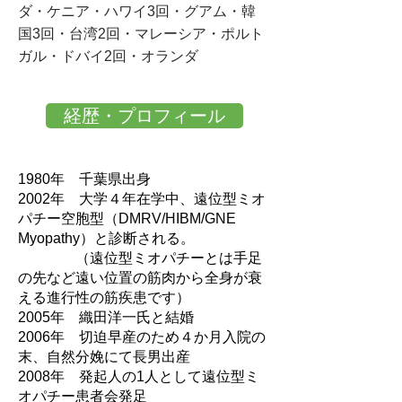
ダ・ケニア・ハワイ3回・グアム・韓
国3回・台湾2回・マレーシア・
ポルト
ガル・ドバイ2回・オランダ
経歴・プロフィール
1980年 千葉県出身
2002年 大学４年在学中、遠位型ミオ
パチー空胞型（DMRV/HIBM/GNE
Myopathy）と診断される。
（遠位型ミオパチーとは手足
の先など遠い位置の筋肉から全身が衰
える進行性の筋疾患です）
2005年 織田洋一氏と結婚
2006年 切迫早産のため４か月入院の
末、自然分娩にて長男出産
2008年 発起人の1人として遠位型ミ
オパチー患者会発足