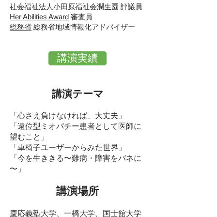
社会福祉法人小田原福祉会潤生園
評議員
Her Abilities Award
審査員
総務省
総務省地域情報化アドバイザー
講演実績
講演テーマ
「心さえ負けなければ、大丈夫」
「遠位型ミオパチー患者として医師に
望むこと」
「車椅子ユーザーからみた世界」
「今を生ききる〜難病・障害をバネに
〜」
講演場所
慶応義塾大学、一橋大学、国士舘大学