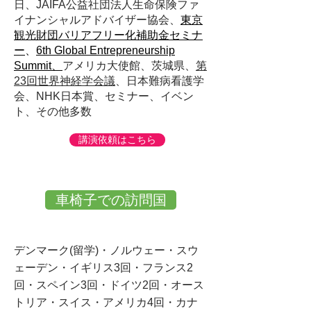
日、JAIFA公益社団法人生命保険ファ
イナンシャルアドバイザー協会、
東京
観光財団バリアフリー化補助金セミナ
ー
、
6th Global Entrepreneurship
Summit、
アメリカ大使館、茨城県、
第
23回世界神経学会議
、
日本難病看護学
会、NHK日本賞、セミナー、イベン
ト、その他多数
講演依頼はこちら
車椅子での訪問国
デンマーク(留学)・ノルウェー・スウ
ェーデン・イギリス3回・フランス2
回・
スペイン3回・ドイツ2回・
オース
トリア・スイス・アメリカ4回・カナ