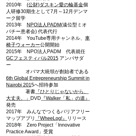
2010年
(公財)ダスキン愛の輪基金
個
人研修30期生として7月～12月デンマ
ーク留学
2013年
NPO法人PADM
(遠位型ミオ
パチー患者会) 代表代行
2014年 YouTube専用チャンネル、
車
椅子ウォーカー
公開開始
2015年 NPO法人PADM 代表就任
GCフェスティバル2015
アンバサダ
ー
オバマ大統領が創始者である
6th Global Entrepreneurship Summit in
Nairobi 201
5へ招待参加
著書
『ひとりじゃないから、
大丈夫。」
DVD
『Walker「私」の道』
発売
2017年 みんなでつくるバリアフリー
マップアプリ
『WheeLog!』
リリース
2018年 Zero Project「Innovative
Practice Award」受賞