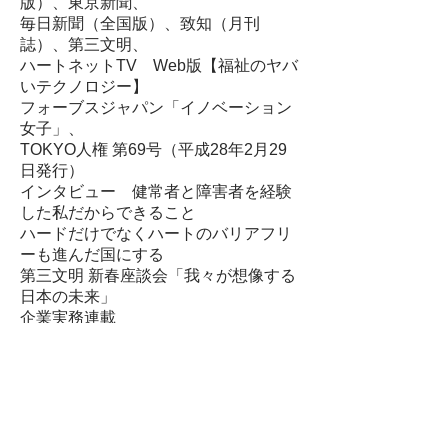
版）、東京新聞、
毎日新聞（全国版）
、致知（月刊
誌）、第三文明、
ハートネットTV Web版【福祉のヤバ
いテクノロジー】
フォーブスジャパン「イノベーション
女子」
、
TOKYO人権 第69号（平成28年2月29
日発行）
インタビュー 健常者と障害者を経験
した私だからできること
ハードだけでなくハートのバリアフリ
ーも進んだ国にする
第三文明 新春座談会「我々が想像する
日本の未来」
企業実務連載
​障害者と雇用「働く広場」
AERA
、その他
対談