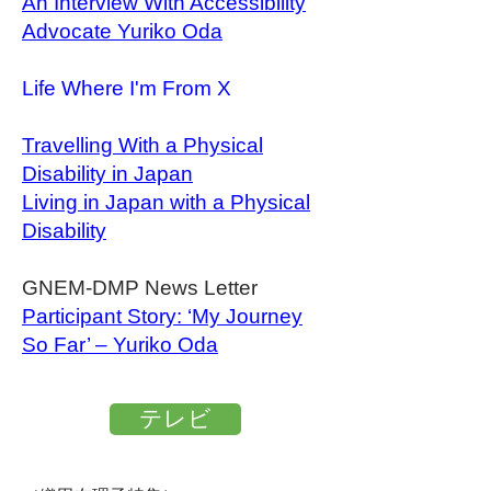
An Interview With Accessibility
Advocate Yuriko Oda
Life Where I'm From X
Travelling
With a Physical
Disability in Japan
Living in Japan with a Physical
Disability
GNEM-DMP News Letter
Participant Story: ‘My Journey
So Far’ – Yuriko Oda
テレビ