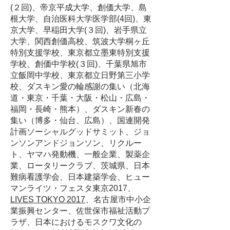
(２回)、帝京平成大学、創価大学、島
根大学、自治医科大学医学部(4回)、東
京大学、早稲田大学(３回)、岩手県立
大学、関西創価高校、筑波大学桐ヶ丘
特別支援学校、東京都立墨東特別支援
学校、創価中学校(３回)、千葉県旭市
立飯岡中学校、東京都立日野第三小学
校、ダスキン愛の輪感謝の集い（北海
道・東京・千葉・大阪・松山・広島・
福岡・長崎・熊本）、ダスキン新春の
集い（博多・仙台、広島）、国連開発
計画ソーシャルグッドサミット、​ジョ
ンソンアンドジョンソン、リクルー
ト、ヤマハ発動機、一般企業、製薬企
業、ロータリークラブ、茨城県、日本
難病看護学会、日本建築学会、​
ヒュー
マンライツ・フェスタ東京2017、
LIVES TOKYO 2017
、
名古屋市中小企
業振興センター、佐世保市福祉活動プ
ラザ、日本におけるモスクワ文化の